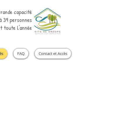
rande capacité
'à 39 personnes
t toute l'année
és
FAQ
Contact et Accès