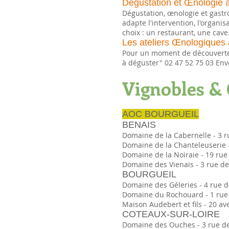
Dégustation et Œnologie à 
Dégustation, œnologie et gastr
adapte l'intervention, l'organ
choix : un restaurant, une cave
Les ateliers Œnologiques
Pour un moment de découverte, l
à déguster" 02 47 52 75 03 Envo
Vignobles & 
AOC BOURGUEIL
BENAIS
Domaine de la Cabernelle - 3 ru
Domaine de la Chanteleuserie - 
Domaine de la Noiraie - 19 rue 
Domaine des Vienais - 3 rue des
BOURGUEIL
Domaine des Géleries - 4 rue de
Domaine du Rochouard - 1 rue de
Maison Audebert et fils - 20 av
COTEAUX-SUR-LOIRE
Domaine des Ouches - 3 rue des