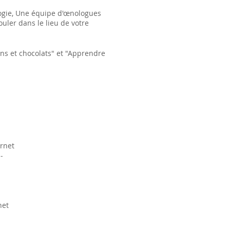
logie, Une équipe d'œnologues
uler dans le lieu de votre
ins et chocolats" et "Apprendre
ernet
-
net