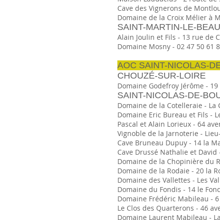
Cave des Vignerons de Montloui
Domaine de la Croix Mélier à Mo
SAINT-MARTIN-LE-BEA
Alain Joulin et Fils - 13 rue de
Domaine Mosny - 02 47 50 61 84
AOC SAINT-NICOLAS-D
CHOUZÉ-SUR-LOIRE
Domaine Godefroy Jérôme - 19 Le
SAINT-NICOLAS-DE-BO
Domaine de la Cotelleraie - La C
Domaine Eric Bureau et Fils - L
Pascal et Alain Lorieux - 64 ave
Vignoble de la Jarnoterie - Lieu-
Cave Bruneau Dupuy - 14 la Mart
Cave Drussé Nathalie et David -
Domaine de la Chopinière du Roy
Domaine de la Rodaie - 20 la Ro
Domaine des Vallettes - Les Vall
Domaine du Fondis - 14 le Fondi
Domaine Frédéric Mabileau - 6 r
Le Clos des Quarterons - 46 ave
Domaine Laurent Mabileau - La C