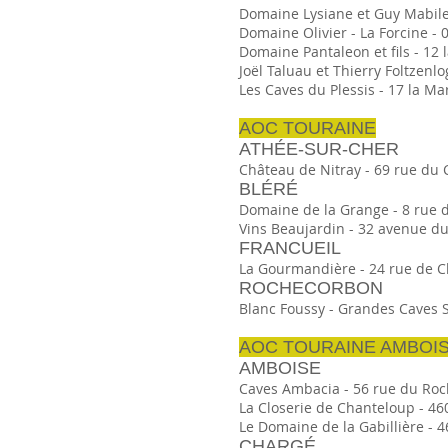
Domaine Lysiane et Guy Mabilea
Domaine Olivier - La Forcine - 0
Domaine Pantaleon et fils - 12 l
Joël Taluau et Thierry Foltzenlo
Les Caves du Plessis - 17 la Mar
AOC TOURAINE
ATHÉE-SUR-CHER
Château de Nitray - 69 rue du C
BLÉRÉ
Domaine de la Grange - 8 rue de
Vins Beaujardin - 32 avenue du 
FRANCUEIL
La Gourmandière - 24 rue de Ch
ROCHECORBON
Blanc Foussy - Grandes Caves Sai
AOC TOURAINE AMBOI
AMBOISE
Caves Ambacia - 56 rue du Roche
La Closerie de Chanteloup - 460
Le Domaine de la Gabillière - 4
CHARGÉ