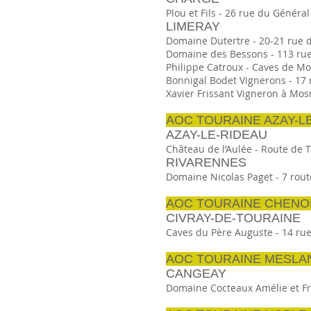
Plou et Fils - 26 rue du Général
LIMERAY
Domaine Dutertre - 20-21 rue d'
Domaine des Bessons - 113 rue d
Philippe Catroux - Caves de Mon
Bonnigal Bodet Vignerons - 17 r
Xavier Frissant Vigneron à Mosn
AOC TOURAINE AZAY-L
AZAY-LE-RIDEAU
Château de l’Aulée - Route de T
RIVARENNES
Domaine Nicolas Paget - 7 route
AOC TOURAINE CHEN
CIVRAY-DE-TOURAINE
Caves du Père Auguste - 14 rue
AOC TOURAINE MESLA
CANGEAY
Domaine Cocteaux Amélie et Fra