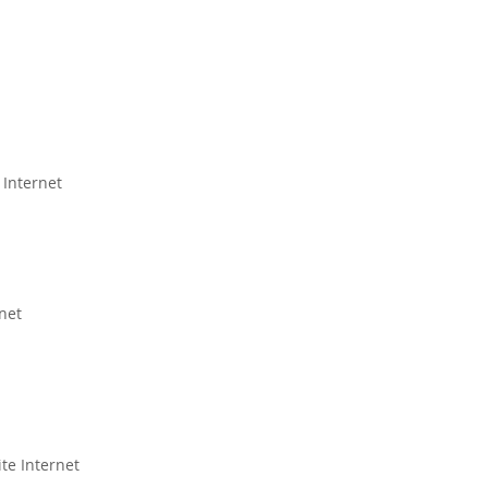
 Internet
rnet
ite Internet