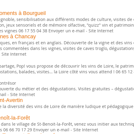
oments à Bourgueil
noble, sensibilisation aux différents modes de culture, visites de
n, jeux sensoriels et de mémoire olfactive, "quizz" vin et patrimoin
s vignes 06 17 55 04 38 Envoyer un e-mail - Site Internet
gnes à Chancay
ques, en français et en anglais. Découverte de la vigne et des vins 
s commentées dans les vignes, visites de caves troglo, dégustatio
 Site Internet
partage, Pop! vous propose de découvrir les vins de Loire, le patrim
tions, balades, visites… la Loire côté vins vous attend ! 06 65 12 
ontrésor
ouverte du métier et des dégustations. Visites gratuites – dégus
il - Site Internet
nt-Avertin
de la diversité des vins de Loire de manière ludique et pédagogique
noît-la-Forêt
dans le village de St-Benoit-la-Forêt, venez vous initier aux techn
 06 66 70 17 29 Envoyer un e-mail - Site Internet