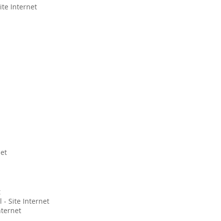
ite Internet
net
t
 - Site Internet
nternet