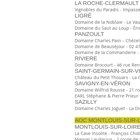
LA ROCHE-CLERMAULT
Vignobles du Paradis - Impasse 
LIGRÉ
Domaine de la Noblaie - Le Vau 
Domaine du Saut au Loup - Éric S
PANZOULT
Domaine Charles Pain – Chézelet
Domaine de Beauséjour - 02 47 
Domaine de la Commanderie - La
RIVIERE
Domaine Brocourt - 46 rue René 
SAINT-GERMAIN-SUR-V
Château du Petit Thouars - La C
SAVIGNY-EN-VÉRON
Domaine Wilfrid Rousse - 21 rou
EARL Stéphane & Pierre Prieur -
SAZILLY
Domaine Charles Joguet - La Dio
AOC MONTLOUIS-SUR-
MONTLOUIS-SUR-LOIR
La Cave Insolite - François Chid
Maison Laudacius - 2 route de S