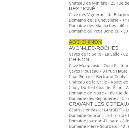
Château de Minière - 25 rue de 
RESTIGNÉ
Cave des Vignerons de Bourgueil
Domaine de la Chevalerie - 14 r
Domaine des Mailloches - 40 rue
Domaine du Petit Bondieu - 30 r
AOC CHINON
AVON-LES-ROCHES
Caves de la Salle - La Salle - 0
CHINON
Cave Monplaisir - Quai Pasteur -
Caves Plouzeau - 94 rue Haute S
Chai Pierre et Bertrand Couly -
Château de la Grille - Route de 
Couly-Dutheil Clos de l’Écho - A
Domaine de Noiré - 160 rue de l'
Domaine des Béguineries - 52 ru
CRAVANT LES COTEAU
Béatrice et Pascal LAMBERT - Le
Domaine Gouron - La Croix de Bo
Domaine Jourdan-Pichard - 8 le 
Domaine Pierre Sourdais - 12 le