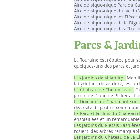
Aire de pique-nique Parc du Ca
Aire de pique-nique du lac du V
Aire de pique-nique les Pièces
Aire de pique-nique de la Digue
Aire de pique-nique des Charmi
Parcs & Jard
La Touraine est réputée pour ses
quelques-uns des parcs et jar
Les Jardins de Villandry :
Mondia
labyrinthes de verdure, les Jar
Le Château de Chenonceau :
Ou
jardin de Diane de Poitiers et l
Le Domaine de Chaumont-sur-Lo
diversité de jardins contempora
Le Parc et Jardins du Château d
ensoleillées et un remarquable
Les Jardins du Plessis Sasnières
rosiers, des arbres remarquable
Les Jardins du Château de La C