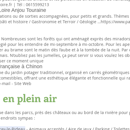
oire.fr
| Tél : 0615599213
Loire Anjou Touraine
mations ou de sorties accompagnées, pour petits et grands. Thèmes
 bâti et histoire / Gastronomie et Terroir / Géologie …
https://www.pa
e. Nombreuses sont les forêts qui ont aménagé exprès des miradors 
gié pour les entendre de mi-septembre à mi-octobre. Pour les apercev
 au brame sont le matin dès l’aube et à la tombée de la nuit. Par c
ais. N’oubliez pas les jumelles, ça peut servir si vous voulez les o
liser ce moment unique
française à Chinon
ne du jardin potager traditionnel, organisé en carrés géométriques
comestibles, offrant une esthétique élégante et fonctionnelle qui ra
e-mail - Site Web
 en plein air
ue dans les parcs, près des châteaux ou au bord de la rivière pour
 endroits sympas :
Azay-le-Rideau
- Animaux acceptés / Aire de jeux / Parking / Toilettes