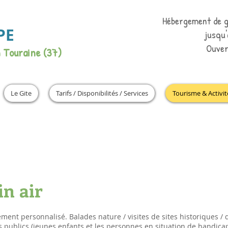
Hébergement de g
PE
jusqu
Ouver
n Touraine (37)
Le Gite
Tarifs / Disponibilités / Services
Tourisme & Activit
in air
ent personnalisé. Balades nature / visites de sites historiques / 
 publics (jeunes enfants et les personnes en situation de handicap).