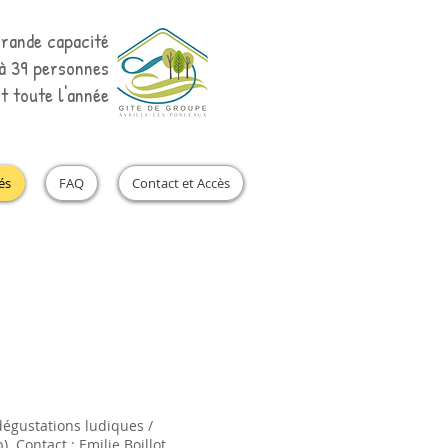
rande capacité
'à 39 personnes
t toute l'année
és
FAQ
Contact et Accès
dégustations ludiques /
 Contact : Emilie Boillot