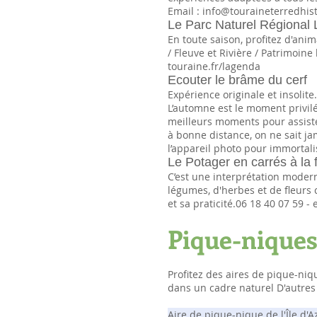
Email :
info@touraineterredhist
Le Parc Naturel Régional 
En toute saison, profitez d'ani
/ Fleuve et Rivière / Patrimoine
touraine.fr/lagenda
Ecouter le brâme du cerf
Expérience originale et insolit
L’automne est le moment privilé
meilleurs moments pour assister
à bonne distance, on ne sait jam
l’appareil photo pour immorta
Le Potager en carrés à la 
C’est une interprétation moder
légumes, d'herbes et de fleurs 
et sa praticité.06 18 40 07 59 - 
Pique-niques
Profitez des aires de pique-niq
dans un cadre naturel D'autres
Aire de pique-nique de l'Île d'