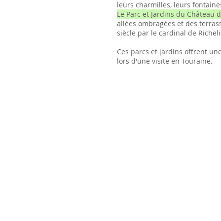
leurs charmilles, leurs fontaines
Le Parc et Jardins du Château d
allées ombragées et des terrass
siècle par le cardinal de Riche
Ces parcs et jardins offrent une
lors d'une visite en Touraine.