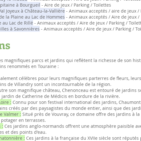
pitaine à Bourgueil
- Aire de jeux / Parking / Toilettes
al Joyeux à Château-la-Vallière
- Animaux acceptés / aire de jeux / P
 de la Plaine au Lac de Hommes
- Animaux acceptés / Aire de jeux / 
 au Lac de Rillé
- Animaux acceptés / Aire de jeux / Parking / Toilet
lles à Savonnières
- Animaux acceptés / Aire de jeux / Parking / Toi
ins
 magnifiques parcs et jardins qui reflètent la richesse de son histo
dins renommés en Touraine :
lement célèbres pour leurs magnifiques parterres de fleurs, leurs 
dins de Villandry sont un incontournable de la région.
tre son magnifique château, Chenonceau est entouré de jardins 
e jardin de Catherine de Médicis en bordure de la rivière.
ire :
Connu pour son festival international des jardins, Chaumont
ins créés par des paysagistes du monde entier, ainsi que des jardi
e Valmer :
Situé près de Vouvray, ce domaine offre des jardins à la 
 potager en terrasses.
 :
Ces jardins anglo-normands offrent une atmosphère paisible ave
s et des points d'eau.
hatonnière :
Ces jardins à la française du XVIIe siècle sont réputés 