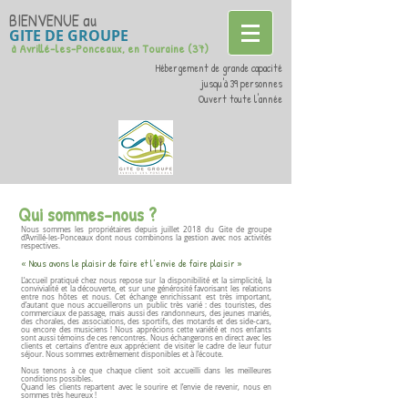
BIENVENUE
au
GITE DE GROUPE
à Avrillé-les-Ponceaux, en Touraine (37)
Hébergement de grande capacité
jusqu'à 39 personnes
Ouvert toute l'année
Qui sommes-nous ?
Nous sommes les propriétaires depuis juillet 2018 du Gite de groupe
d’Avrillé-les-Ponceaux dont nous combinons la gestion avec nos activités
respectives.
« Nous avons le plaisir de faire et l’envie de faire plaisir »
L’accueil pratiqué chez nous repose sur la disponibilité et la simplicité, la
convivialité et la découverte, et sur une générosité favorisant les relations
entre nos hôtes et nous. Cet échange enrichissant est très important,
d’autant que nous accueillerons un public très varié : des touristes, des
commerciaux de passage, mais aussi des randonneurs, des jeunes mariés,
des chorales, des associations, des sportifs, des motards et des side-cars,
ou encore des musiciens !
Nous apprécions cette variété et nos enfants
sont aussi témoins de ces rencontres.
Nous échangerons en direct avec les
clients et certains d’entre eux apprécient de visiter le cadre de leur futur
séjour. Nous sommes extrêmement disponibles et à l’écoute.
Nous tenons à ce que chaque client soit accueilli dans les meilleures
conditions possibles.
Quand les clients repartent avec le sourire et l’envie de revenir, nous en
sommes très heureux !