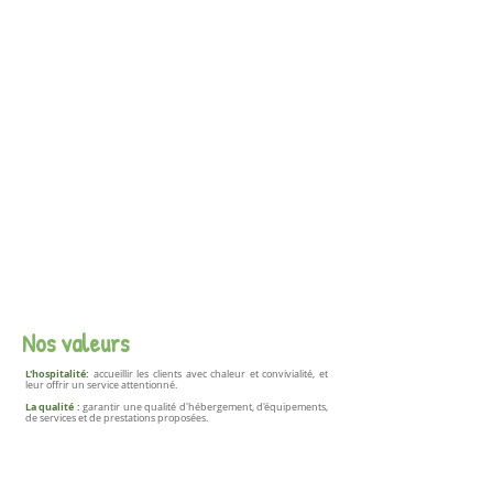
Nos valeurs
L'hospitalité:
accueillir les clients avec chaleur et convivialité, et
leur offrir un service attentionné.
La qualité :
garantir une qualité d'hébergement, d'équipements,
de services et de prestations proposées.
La durabilité:
adopter une approche éco-responsable pour
préserver l'environnement, promouvoir le tourisme durable et
minimiser les impacts négatifs sur la nature et les communautés
locales.